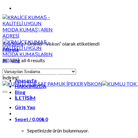
Skip
to
content
Ana Sayfa
/
Ürünler “viskon” olarak etiketlendi
Filtrele
Showing all 4 results
İndirim!
Anasayfa
HAKKIMIZDA
Blog
İLETİŞİM
Giriş Yap
Sepet /
0,00
₺
0
Sepetinizde ürün bulunmuyor.