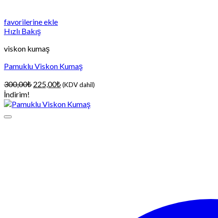
favorilerine ekle
Hızlı Bakış
viskon kumaş
Pamuklu Viskon Kumaş
Orijinal
Şu
300,00
₺
225,00
₺
(KDV dahil)
fiyat:
andaki
İndirim!
300,00₺.
fiyat:
225,00₺.