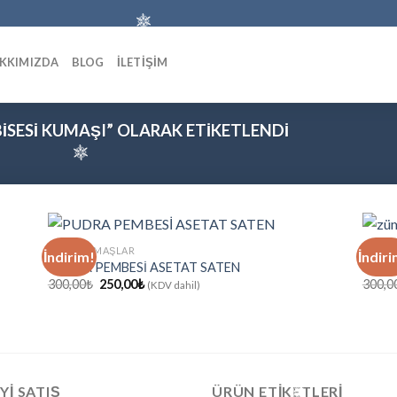
KKIMIZDA
BLOG
İLETİŞİM
ISESI KUMAŞI” OLARAK ETIKETLENDI
ABIYE KUMAŞLAR
ABIYE
İndirim!
İndiri
PUDRA PEMBESİ ASETAT SATEN
ZÜMR
Orijinal
Şu
300,00
₺
250,00
₺
300,0
(KDV dahil)
rine
favorilerine
fiyat:
andaki
ekle
300,00₺.
fiyat:
250,00₺.
IYI SATIŞ
ÜRÜN ETIKETLERI