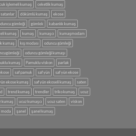
cuk işlemeli kumaş
ceketlik kumaş
-satanlar
dökümlü kumaş
ekose
 oduncu gömleği
gömlek
kabanlık kumaş
teli kumaş
kumaş
kumaşcı
kumaşmodam
lık kumaş
kış modası
oduncu gömleği
ncugömleği
oduncu gömleği kumaşı
uklu kumaş
Pamuklu viskon
parlak
 ekose
saf pamuk
saf yün
saf yün ekose
 yün ekose kumaş
saf yün ekoseli kumaş
saten
nd
trend kumaş
trendler
triko kumaş
ucuz
z kumaş
ucuz kumaşcı
ucuz saten
viskon
i moda
şanel
şanel kumaş