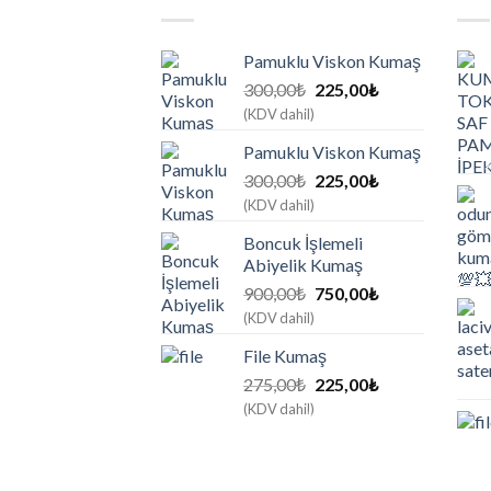
Pamuklu Viskon Kumaş
Orijinal
Şu
300,00
₺
225,00
₺
fiyat:
andaki
(KDV dahil)
300,00₺.
fiyat:
Pamuklu Viskon Kumaş
225,00₺.
Orijinal
Şu
300,00
₺
225,00
₺
fiyat:
andaki
(KDV dahil)
300,00₺.
fiyat:
Boncuk İşlemeli
225,00₺.
Abiyelik Kumaş
Orijinal
Şu
900,00
₺
750,00
₺
fiyat:
andaki
(KDV dahil)
900,00₺.
fiyat:
File Kumaş
750,00₺.
Orijinal
Şu
275,00
₺
225,00
₺
fiyat:
andaki
(KDV dahil)
275,00₺.
fiyat:
225,00₺.