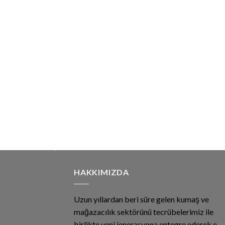
HAKKIMIZDA
Uzun yıllardan beri süre gelen kumaş ve
mağazacılık sektörünü tecrübelerimiz ile
birlikte yeni jenerasyona entegre ederek e-