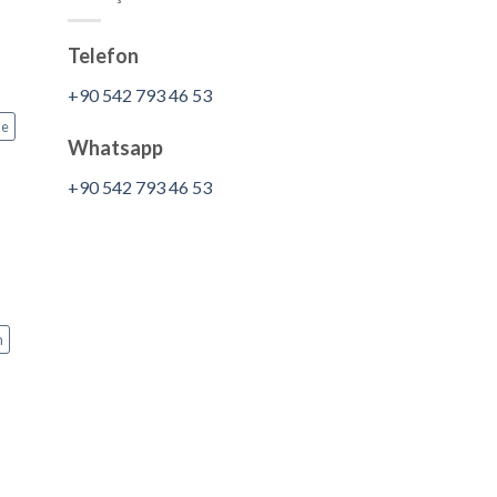
Telefon
+90 542 793 46 53
me
Whatsapp
+90 542 793 46 53
m