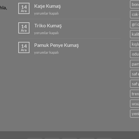
için
bon
Kaşe Kumaş
14
hla,
Ara
Kaşe
yorumlar kapalı
cok
Kumaş
için
gri
Triko Kumaş
14
Ara
Triko
yorumlar kapalı
kali
Kumaş
için
kış
Pamuk Penye Kumaş
14
Ara
Pamuk
yorumlar kapalı
odu
Penye
Kumaş
pam
için
saf
saf
tre
ucu
yen