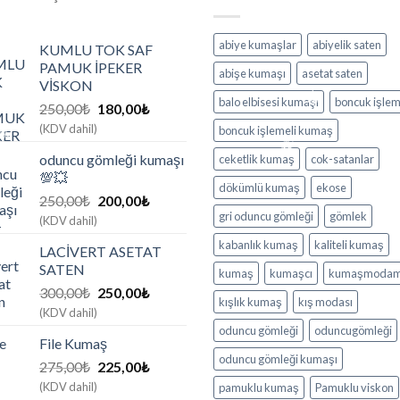
abiye kumaşlar
abiyelik saten
KUMLU TOK SAF
PAMUK İPEKER
abişe kumaşı
asetat saten
VİSKON
balo elbisesi kumaşı
boncuk işle
Orijinal
Şu
250,00
₺
180,00
₺
fiyat:
andaki
(KDV dahil)
boncuk işlemeli kumaş
250,00₺.
fiyat:
oduncu gömleği kumaşı
ceketlik kumaş
cok-satanlar
180,00₺.
💯💥
dökümlü kumaş
ekose
Orijinal
Şu
250,00
₺
200,00
₺
gri oduncu gömleği
gömlek
fiyat:
andaki
(KDV dahil)
250,00₺.
fiyat:
kabanlık kumaş
kaliteli kumaş
LACİVERT ASETAT
200,00₺.
SATEN
kumaş
kumaşcı
kumaşmoda
Orijinal
Şu
300,00
₺
250,00
₺
kışlık kumaş
kış modası
fiyat:
andaki
(KDV dahil)
300,00₺.
fiyat:
oduncu gömleği
oduncugömleği
File Kumaş
250,00₺.
oduncu gömleği kumaşı
Orijinal
Şu
275,00
₺
225,00
₺
fiyat:
andaki
(KDV dahil)
pamuklu kumaş
Pamuklu viskon