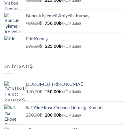
(KDV dahil)
fiyat:
andaki
300,00₺.
fiyat:
Boncuk İşlemeli Abiyelik Kumaş
225,00₺.
Orijinal
Şu
900,00
₺
750,00
₺
(KDV dahil)
fiyat:
andaki
900,00₺.
fiyat:
File Kumaş
750,00₺.
Orijinal
Şu
275,00
₺
225,00
₺
(KDV dahil)
fiyat:
andaki
275,00₺.
fiyat:
225,00₺.
EN IYI SATIŞ
DÖKÜMLÜ TRİKO KUMAŞ
Orijinal
Şu
170,00
₺
150,00
₺
(KDV dahil)
fiyat:
andaki
170,00₺.
fiyat:
Saf Yün Ekose Oduncu Gömleği Kumaşı
150,00₺.
Orijinal
Şu
250,00
₺
200,00
₺
(KDV dahil)
fiyat:
andaki
250,00₺.
fiyat: