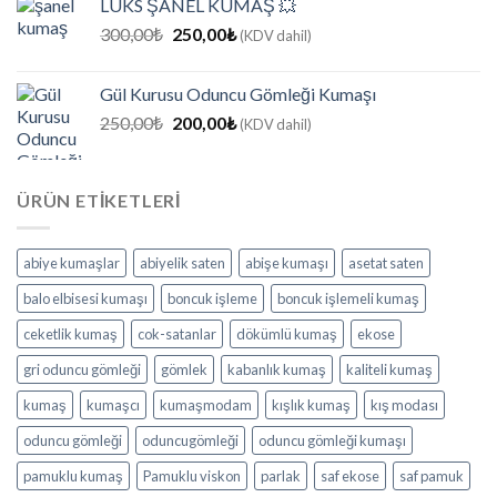
LÜKS ŞANEL KUMAŞ 💥
200,00₺.
Orijinal
Şu
300,00
₺
250,00
₺
(KDV dahil)
fiyat:
andaki
300,00₺.
fiyat:
Gül Kurusu Oduncu Gömleği Kumaşı
250,00₺.
Orijinal
Şu
250,00
₺
200,00
₺
(KDV dahil)
fiyat:
andaki
250,00₺.
fiyat:
200,00₺.
ÜRÜN ETIKETLERI
abiye kumaşlar
abiyelik saten
abişe kumaşı
asetat saten
balo elbisesi kumaşı
boncuk işleme
boncuk işlemeli kumaş
ceketlik kumaş
cok-satanlar
dökümlü kumaş
ekose
gri oduncu gömleği
gömlek
kabanlık kumaş
kaliteli kumaş
kumaş
kumaşcı
kumaşmodam
kışlık kumaş
kış modası
oduncu gömleği
oduncugömleği
oduncu gömleği kumaşı
pamuklu kumaş
Pamuklu viskon
parlak
saf ekose
saf pamuk