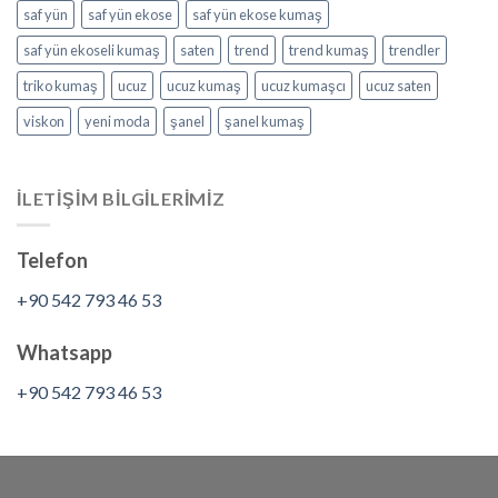
saf yün
saf yün ekose
saf yün ekose kumaş
saf yün ekoseli kumaş
saten
trend
trend kumaş
trendler
triko kumaş
ucuz
ucuz kumaş
ucuz kumaşcı
ucuz saten
viskon
yeni moda
şanel
şanel kumaş
İLETİŞİM BİLGİLERİMİZ
Telefon
+90 542 793 46 53
Whatsapp
+90 542 793 46 53