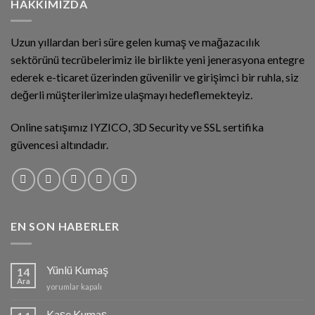
HAKKIMIZDA
Uzun yıllardan beri süre gelen kumaş ve mağazacılık
sektörünü tecrübelerimiz ile birlikte yeni jenerasyona entegre
ederek e-ticaret üzerinden güvenilir ve girişimci bir ruhla, siz
değerli müşterilerimize ulaşmayı hedeflemekteyiz.
Online satışımız IYZICO, 3D Security ve SSL sertifika
güvencesi altındadır.
EN SON HABERLER
Yünlü Kumaş
14
Ara
Yünlü
yorumlar kapalı
Kumaş
için
Kaşe Kumaş