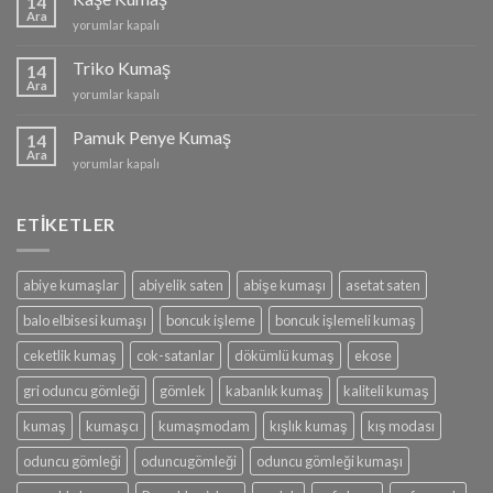
14
Ara
Kaşe
yorumlar kapalı
Kumaş
için
Triko Kumaş
14
Ara
Triko
yorumlar kapalı
Kumaş
için
Pamuk Penye Kumaş
14
Ara
Pamuk
yorumlar kapalı
Penye
Kumaş
için
ETİKETLER
abiye kumaşlar
abiyelik saten
abişe kumaşı
asetat saten
balo elbisesi kumaşı
boncuk işleme
boncuk işlemeli kumaş
ceketlik kumaş
cok-satanlar
dökümlü kumaş
ekose
gri oduncu gömleği
gömlek
kabanlık kumaş
kaliteli kumaş
kumaş
kumaşcı
kumaşmodam
kışlık kumaş
kış modası
oduncu gömleği
oduncugömleği
oduncu gömleği kumaşı