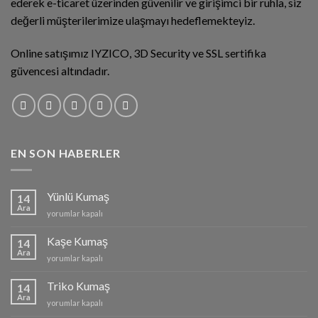
ederek e-ticaret üzerinden güvenilir ve girişimci bir ruhla, siz
değerli müşterilerimize ulaşmayı hedeflemekteyiz.
Online satışımız IYZICO, 3D Security ve SSL sertifika
güvencesi altındadır.
EN SON HABERLER
Yünlü Kumaş
14
Ara
Yünlü
yorumlar kapalı
Kumaş
için
Kaşe Kumaş
14
Ara
Kaşe
yorumlar kapalı
Kumaş
için
Triko Kumaş
14
Ara
Triko
yorumlar kapalı
Kumaş