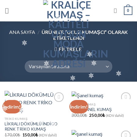
Skip
0
to
content
ANA SAYFA
/
ÜRÜNLER “UCUZ KUMAŞCI” OLARAK
ETIKETLENDI
FILTRELE
ŞANEL KUMAŞ
İndirim!
İndirim!
LÜKS ŞANEL KUMAŞ
Orijinal
Şu
300,00
₺
250,00
₺
(KDV dahil)
favorilerine
favorilerine
fiyat:
andaki
TRIKO KUMAŞ
ekle
ekle
300,00₺.
fiyat:
LİKRALI DÖKÜMLÜ İNDİGO
250,00₺.
RENK TRİKO KUMAŞ
Orijinal
Şu
170,00
₺
150,00
₺
(KDV dahil)