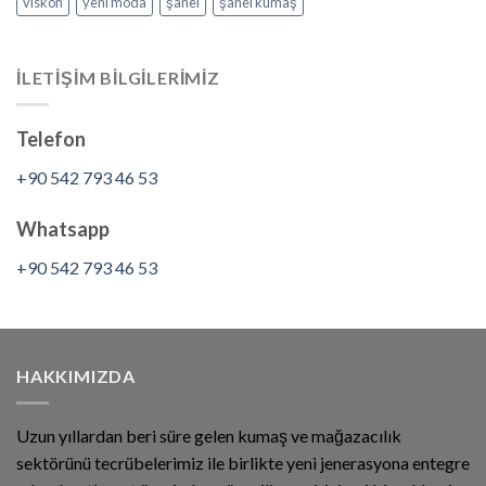
viskon
yeni moda
şanel
şanel kumaş
İLETİŞİM BİLGİLERİMİZ
Telefon
+90 542 793 46 53
Whatsapp
+90 542 793 46 53
HAKKIMIZDA
Uzun yıllardan beri süre gelen kumaş ve mağazacılık
sektörünü tecrübelerimiz ile birlikte yeni jenerasyona entegre