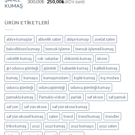
Orijinal
Şu
300,00
₺
250,00
₺
(KDV dahil)
fiyat:
andaki
300,00₺.
fiyat:
250,00₺.
ÜRÜN ETIKETLERI
abiye kumaşlar
abiyelik saten
abişe kumaşı
asetat saten
balo elbisesi kumaşı
boncuk işleme
boncuk işlemeli kumaş
ceketlik kumaş
cok-satanlar
dökümlü kumaş
ekose
gri oduncu gömleği
gömlek
kabanlık kumaş
kaliteli kumaş
kumaş
kumaşcı
kumaşmodam
kışlık kumaş
kış modası
oduncu gömleği
oduncugömleği
oduncu gömleği kumaşı
pamuklu kumaş
Pamuklu viskon
parlak
saf ekose
saf pamuk
saf yün
saf yün ekose
saf yün ekose kumaş
saf yün ekoseli kumaş
saten
trend
trend kumaş
trendler
triko kumaş
ucuz
ucuz kumaş
ucuz kumaşcı
ucuz saten