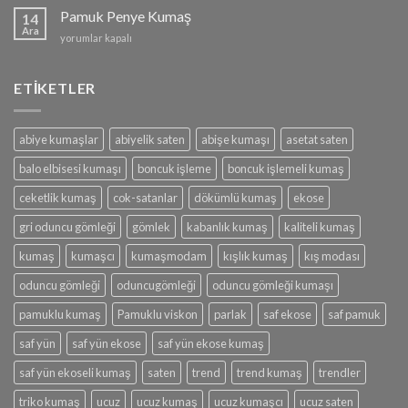
için
Pamuk Penye Kumaş
14
Ara
Pamuk
yorumlar kapalı
Penye
Kumaş
için
ETİKETLER
abiye kumaşlar
abiyelik saten
abişe kumaşı
asetat saten
balo elbisesi kumaşı
boncuk işleme
boncuk işlemeli kumaş
ceketlik kumaş
cok-satanlar
dökümlü kumaş
ekose
gri oduncu gömleği
gömlek
kabanlık kumaş
kaliteli kumaş
kumaş
kumaşcı
kumaşmodam
kışlık kumaş
kış modası
oduncu gömleği
oduncugömleği
oduncu gömleği kumaşı
pamuklu kumaş
Pamuklu viskon
parlak
saf ekose
saf pamuk
saf yün
saf yün ekose
saf yün ekose kumaş
saf yün ekoseli kumaş
saten
trend
trend kumaş
trendler
triko kumaş
ucuz
ucuz kumaş
ucuz kumaşcı
ucuz saten