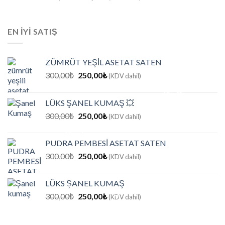
fiyat:
andaki
275,00₺.
fiyat:
225,00₺.
EN IYI SATIŞ
ZÜMRÜT YEŞİL ASETAT SATEN
Orijinal
Şu
300,00
₺
250,00
₺
(KDV dahil)
fiyat:
andaki
300,00₺.
fiyat:
LÜKS ŞANEL KUMAŞ 💥
250,00₺.
Orijinal
Şu
300,00
₺
250,00
₺
(KDV dahil)
fiyat:
andaki
300,00₺.
fiyat:
PUDRA PEMBESİ ASETAT SATEN
250,00₺.
Orijinal
Şu
300,00
₺
250,00
₺
(KDV dahil)
fiyat:
andaki
300,00₺.
fiyat:
LÜKS ŞANEL KUMAŞ
250,00₺.
Orijinal
Şu
300,00
₺
250,00
₺
(KDV dahil)
fiyat:
andaki
300,00₺.
fiyat: