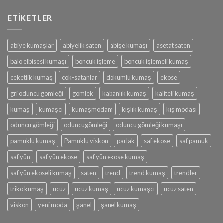
Kumaş
için
ETİKETLER
abiye kumaşlar
abiyelik saten
abişe kumaşı
asetat saten
balo elbisesi kumaşı
boncuk işleme
boncuk işlemeli kumaş
ceketlik kumaş
cok-satanlar
dökümlü kumaş
ekose
gri oduncu gömleği
gömlek
kabanlık kumaş
kaliteli kumaş
kumaş
kumaşcı
kumaşmodam
kışlık kumaş
kış modası
oduncu gömleği
oduncugömleği
oduncu gömleği kumaşı
pamuklu kumaş
Pamuklu viskon
parlak
saf ekose
saf pamuk
saf yün
saf yün ekose
saf yün ekose kumaş
saf yün ekoseli kumaş
saten
trend
trend kumaş
trendler
triko kumaş
ucuz
ucuz kumaş
ucuz kumaşcı
ucuz saten
viskon
yeni moda
şanel
şanel kumaş