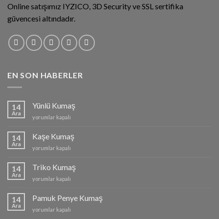
Online satışımız IYZICO, 3D Security ve SSL sertifika
güvencesi altındadır.
EN SON HABERLER
Yünlü Kumaş
14
Ara
Yünlü
yorumlar kapalı
Kumaş
için
Kaşe Kumaş
14
Ara
Kaşe
yorumlar kapalı
Kumaş
için
Triko Kumaş
14
Ara
Triko
yorumlar kapalı
Kumaş
için
Pamuk Penye Kumaş
14
Ara
Pamuk
yorumlar kapalı
Penye