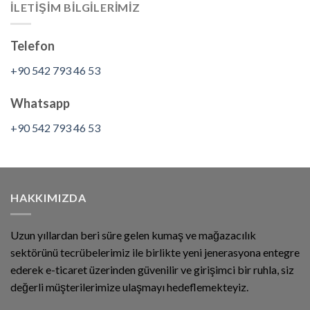
İLETİŞİM BİLGİLERİMİZ
Telefon
+90 542 793 46 53
Whatsapp
+90 542 793 46 53
HAKKIMIZDA
Uzun yıllardan beri süre gelen kumaş ve mağazacılık
sektörünü tecrübelerimiz ile birlikte yeni jenerasyona entegre
ederek e-ticaret üzerinden güvenilir ve girişimci bir ruhla, siz
değerli müşterilerimize ulaşmayı hedeflemekteyiz.