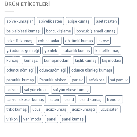
250,00₺.
ÜRÜN ETIKETLERI
abiye kumaşlar
abiyelik saten
abişe kumaşı
asetat saten
balo elbisesi kumaşı
boncuk işleme
boncuk işlemeli kumaş
ceketlik kumaş
cok-satanlar
dökümlü kumaş
ekose
gri oduncu gömleği
gömlek
kabanlık kumaş
kaliteli kumaş
kumaş
kumaşcı
kumaşmodam
kışlık kumaş
kış modası
oduncu gömleği
oduncugömleği
oduncu gömleği kumaşı
pamuklu kumaş
Pamuklu viskon
parlak
saf ekose
saf pamuk
saf yün
saf yün ekose
saf yün ekose kumaş
saf yün ekoseli kumaş
saten
trend
trend kumaş
trendler
triko kumaş
ucuz
ucuz kumaş
ucuz kumaşcı
ucuz saten
viskon
yeni moda
şanel
şanel kumaş