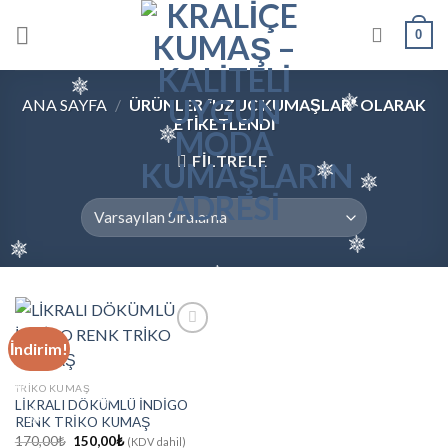
Skip
0
to
content
ANA SAYFA
/
ÜRÜNLER “UZUC KUMAŞLAR” OLARAK
ETIKETLENDI
FILTRELE
İndirim!
favorilerine
TRIKO KUMAŞ
ekle
LİKRALI DÖKÜMLÜ İNDİGO
RENK TRİKO KUMAŞ
Orijinal
Şu
170,00
₺
150,00
₺
(KDV dahil)